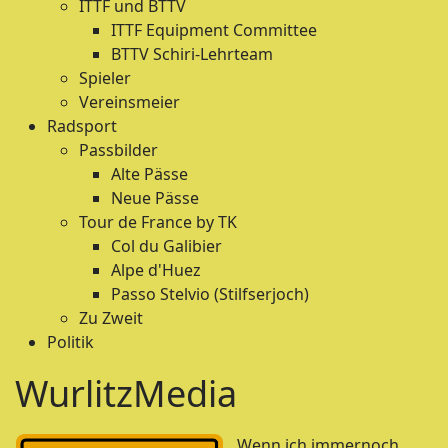
ITTF und BTTV
ITTF Equipment Committee
BTTV Schiri-Lehrteam
Spieler
Vereinsmeier
Radsport
Passbilder
Alte Pässe
Neue Pässe
Tour de France by TK
Col du Galibier
Alpe d'Huez
Passo Stelvio (Stilfserjoch)
Zu Zweit
Politik
WurlitzMedia
Wenn ich immernoch