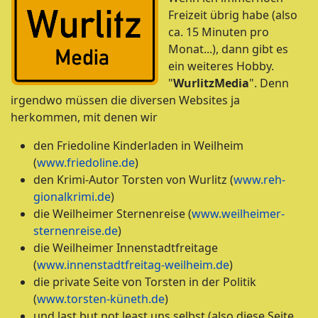
Freizeit übrig habe (also
ca. 15 Minuten pro
Monat...), dann gibt es
ein weiteres Hobby.
"
WurlitzMedia
". Denn
irgendwo müssen die diversen Websites ja
herkommen, mit denen wir
den Friedoline Kinderladen in Weilheim
(
www.friedoline.de
)
den Krimi-Autor Torsten von Wurlitz (
www.reh-
gionalkrimi.de
)
die Weilheimer Sternenreise (
www.weilheimer-
sternenreise.de
)
die Weilheimer Innenstadtfreitage
(
www.innenstadtfreitag-weilheim.de
)
die private Seite von Torsten in der Politik
(
www.torsten-küneth.de
)
und last but not least uns selbst (also diese Seite